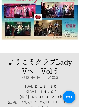
ようこそクラブLady
Vへ Vol.5
7月30日(日)
  |  
和音堂
【OPEN】１３：３０
【START】１４：００
【料金】￥２０００+２drink
【出演】LadyV/BROWN/FREE FLIGHT/ヨ
コシマンズ