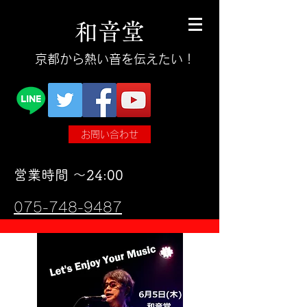
和
音
堂
​京都から熱い音を伝えたい！
お問い合わせ
​営業時間 〜24:00
075-748-9487