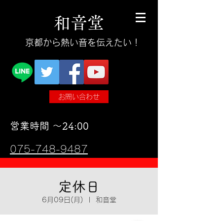
和
音
堂
​京都から熱い音を伝えたい！
お問い合わせ
​営業時間 〜24:00
075-748-9487
定休日
6月09日(月)
  |  
和音堂