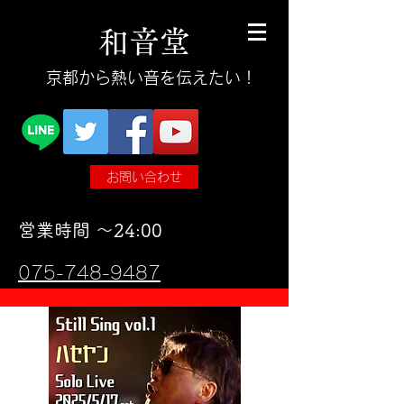
和
音
堂
​京都から熱い音を伝えたい！
お問い合わせ
​営業時間 〜24:00
075-748-9487