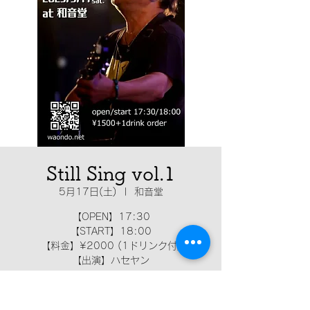
Still Sing vol.1
5月17日(土)
  |  
和音堂
【OPEN】17:30
【START】18:00
【料金】¥2000 (1ドリンク付)
【出演】ハセヤン
日時・場所