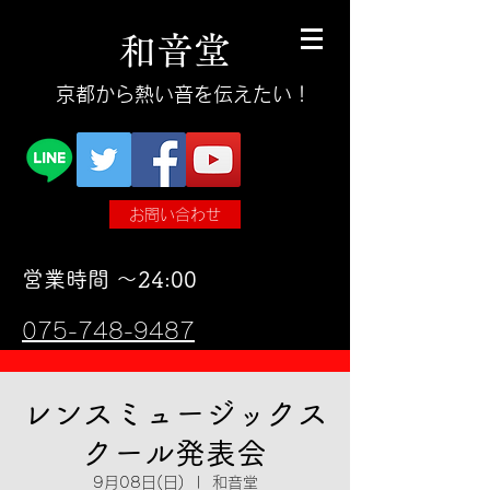
和
音
堂
​京都から熱い音を伝えたい！
お問い合わせ
​営業時間 〜24:00
075-748-9487
レンスミュージックス
クール発表会
9月08日(日)
  |  
和音堂