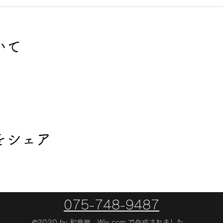
いて
をシェア
075-748-9487
©2020 by 和音堂。Wix.com で作成されました。