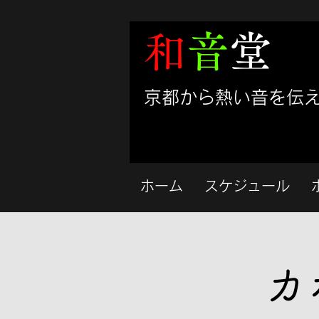
和
音
堂
​京都から熱い音を伝
ホーム
スケジュール
カ