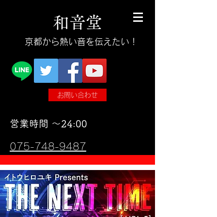
和
音
堂
​京都から熱い音を伝えたい！
お問い合わせ
​営業時間 〜24:00
075-748-9487