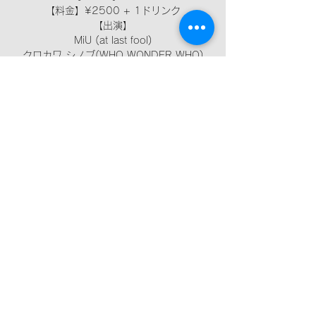
【料金】¥2500 + 1ドリンク
【出演】
MiU (at last fool)
クロカワ シノブ(WHO WONDER WHO)
yoshitorca
Stella Orchestra
日時・場所
2025年3月28日 18:45
和音堂, 〒615-0032 京都府京都市右京区
西院西高田町１９−３ 永芳ビル B1
このイベントをシェア
075-748-9487