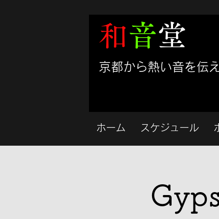
和
音
堂
​京都から熱い音を伝
ホーム
スケジュール
Gyps