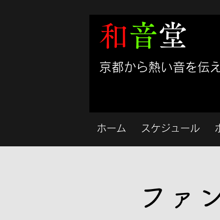
和
音
堂
​京都から熱い音を伝
ホーム
スケジュール
ファ