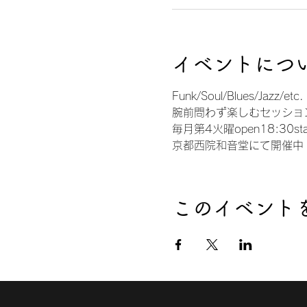
イベントにつ
Funk/Soul/Blues/Jazz/etc.
腕前問わず楽しむセッショ
毎月第4火曜open18:30sta
京都西院和音堂にて開催中
このイベント