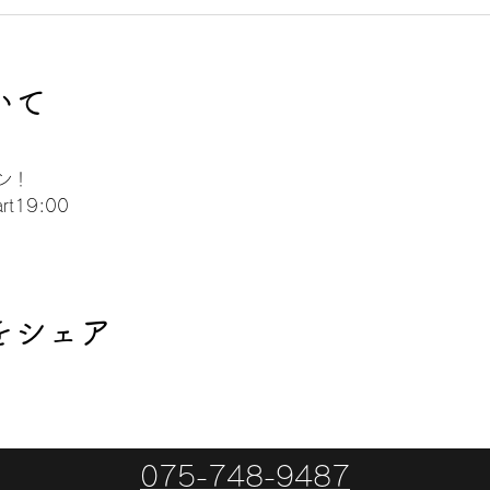
いて
ン！
rt19:00
をシェア
075-748-9487