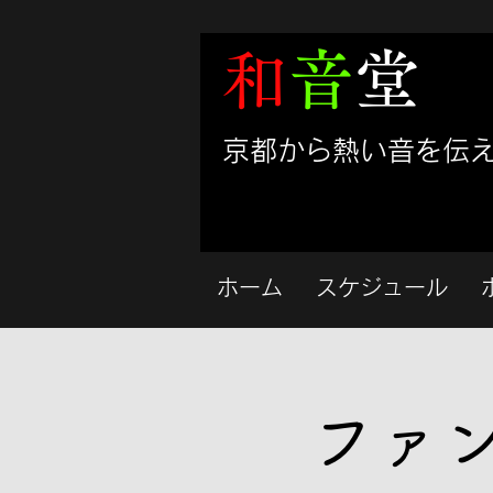
和
音
堂
​京都から熱い音を伝
ホーム
スケジュール
ファ