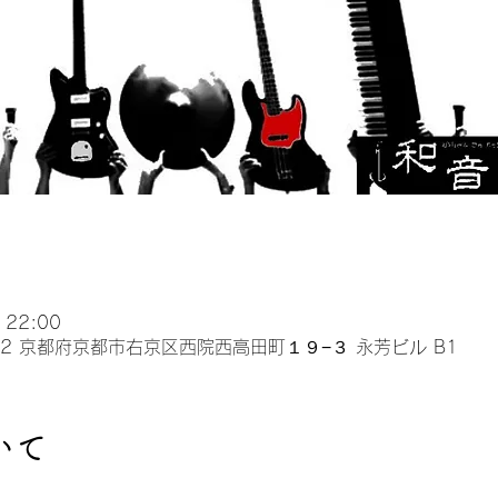
 22:00
032 京都府京都市右京区西院西高田町１９−３ 永芳ビル B1
いて