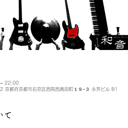
– 22:00
032 京都府京都市右京区西院西高田町１９−３ 永芳ビル B1
いて