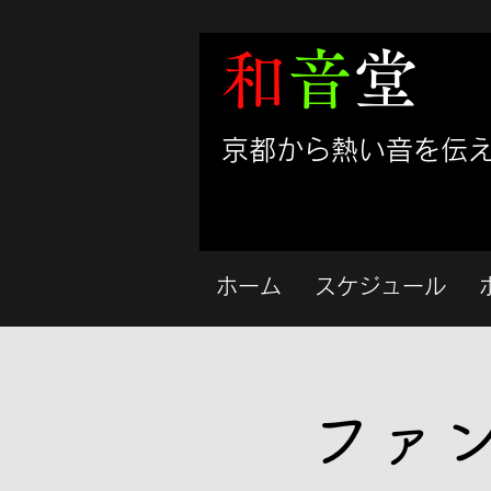
和
音
堂
​京都から熱い音を伝
ホーム
スケジュール
ファ