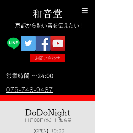
和
音
堂
​京都から熱い音を伝えたい！
お問い合わせ
​営業時間 〜24:00
075-748-9487
DoDoNight
11月08日(水)
  |  
和音堂
【OPEN】19:00