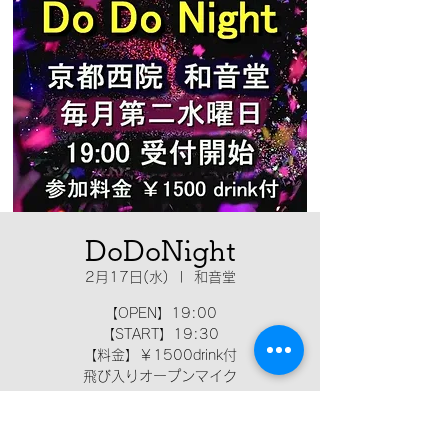
DoDoNight
2月17日(水)
  |  
和音堂
【OPEN】19:00
【START】19:30
【料金】￥1500drink付
飛び入りオープンマイク
日時・場所