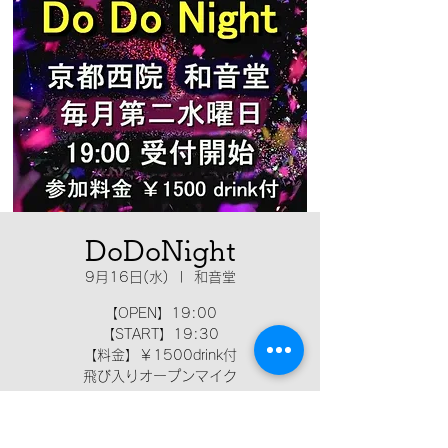
DoDoNight
9月16日(水)
  |  
和音堂
【OPEN】19:00
【START】19:30
【料金】￥1500drink付
飛び入りオープンマイク
日時・場所