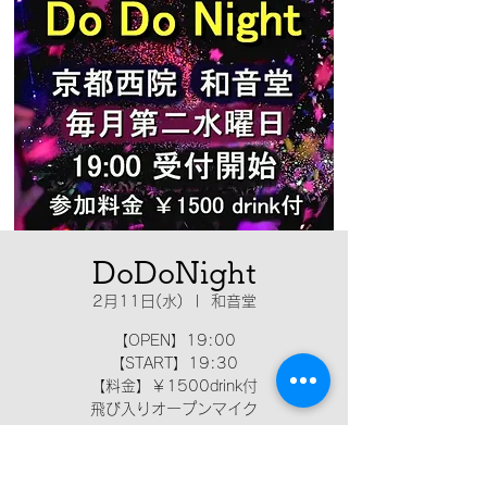
DoDoNight
2月11日(水)
  |  
和音堂
【OPEN】19:00
【START】19:30
【料金】￥1500drink付
飛び入りオープンマイク
日時・場所