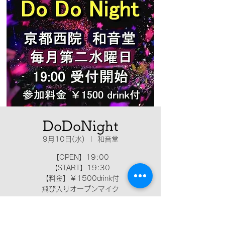
DoDoNight
9月10日(水)
  |  
和音堂
【OPEN】19:00
【START】19:30
【料金】￥1500drink付
飛び入りオープンマイク
日時・場所