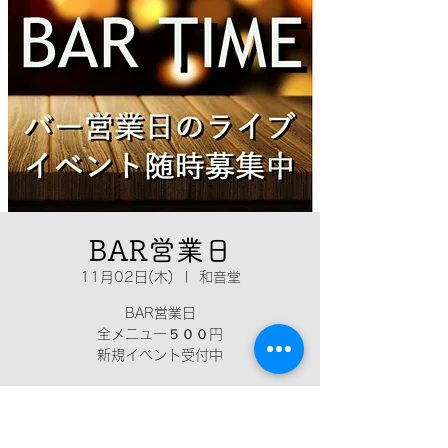
BAR営業日
11月02日(木)
  |  
和音堂
BAR営業日
全メニュー５００円
新規イベント受付中
日時・場所