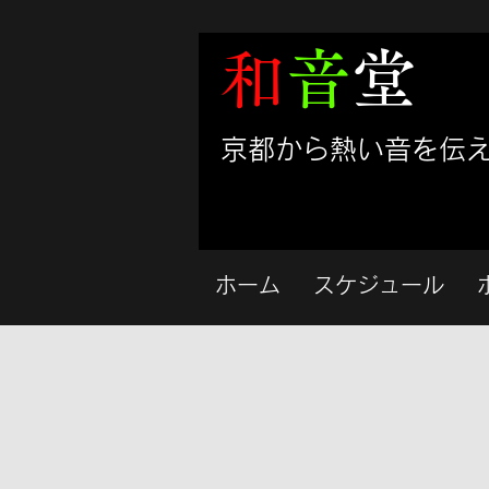
和
音
堂
​京都から熱い音を伝
ホーム
スケジュール