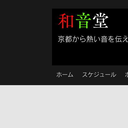
和
音
堂
​京都から熱い音を伝
ホーム
スケジュール