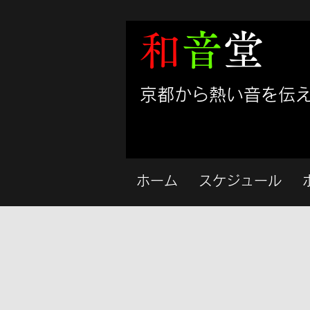
和
音
堂
​京都から熱い音を伝
ホーム
スケジュール