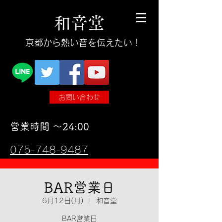
和
音
堂
​京都から熱い音を伝えたい！
お問い合わせ
​営業時間 〜24:00
075-748-9487
BAR営業日
6月12日(月)
  |  
和音堂
BAR営業日