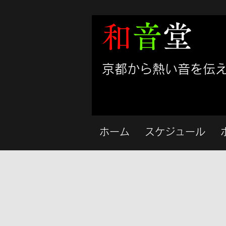
和
音
堂
​京都から熱い音を伝
ホーム
スケジュール