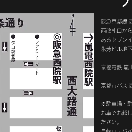
阪急京都線 
西改札口か
あるセブン
永芳ビル地
京福電鉄 嵐
京都市バス 
※駐車場・
お車でお越
ださい。
自転車・バ