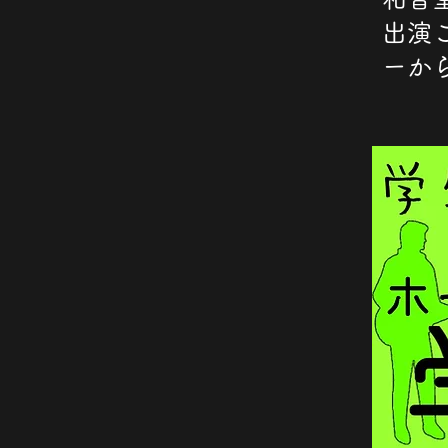
出演
ーか