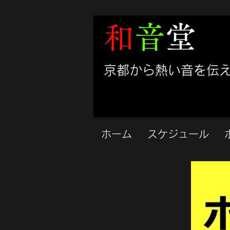
和
音
堂
​京都から熱い音を伝
ホーム
スケジュール