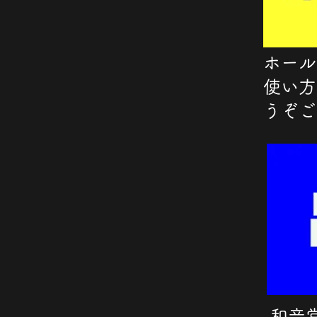
ホール
使い方
うぞご
和音