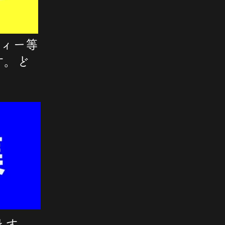
ティー等
す。ど
。
ます。